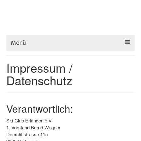
Menü
Home
Impressum /
Verein
Datenschutz
Hütte
Sport
Verantwortlich:
Aktuelles
Ski-Club Erlangen e.V.
Termine
1. Vorstand Bernd Wegner
Domstiftstrasse 11c
Downloads