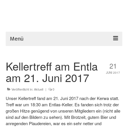
Menü
Home
Kellertreff am Entla
21
Verein
am 21. Juni 2017
JUNI 2017
Hütte
Sport
Veröffentlicht in:
Aktuell
|
0
Unser Kellertreff fand am 21. Juni 2017 nach der Kerwa statt.
Aktuelles
Treff war um 18:30 am Entlas-Keller. Es fanden sich trotz der
großen Hitze genügend von unseren Mitgliedern ein (nicht alle
Termine
sind auf den Bildern zu sehen). Mit Brotzeit, gutem Bier und
anregenden Plaudereien, war es ein sehr netter und
Downloads