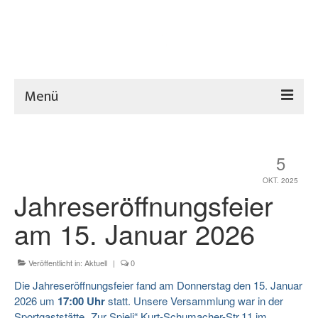
Menü
Home
5
Verein
OKT. 2025
Hütte
Jahreseröffnungsfeier
Sport
am 15. Januar 2026
Aktuelles
Veröffentlicht in:
Aktuell
|
0
Termine
Die Jahreseröffnungsfeier fand am Donnerstag den 15. Januar
2026 um
17:00 Uhr
statt. Unsere Versammlung war in der
Downloads
Sportgaststätte „Zur Spieli“ Kurt-Schumacher-Str.11 im