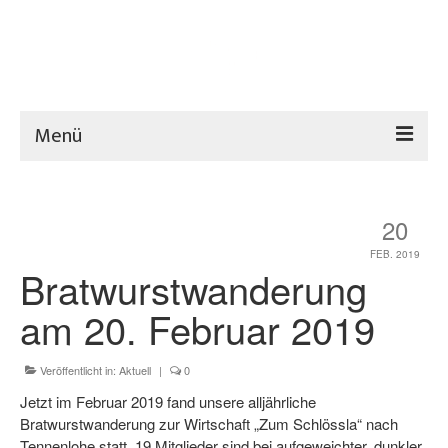
Menü
Home
20
Verein
FEB. 2019
Hütte
Bratwurstwanderung
Sport
am 20. Februar 2019
Aktuelles
Veröffentlicht in:
Aktuell
|
0
Termine
Jetzt im Februar 2019 fand unsere alljährliche
Bratwurstwanderung zur Wirtschaft „Zum Schlössla“ nach
Downloads
Tennenlohe statt. 19 Mitglieder sind bei aufgeweichter, dunkler